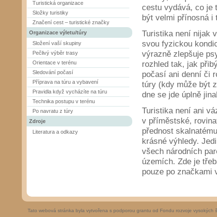
Turistická organizace
cestu vydává, co je 
Složky turistiky
být velmi přínosná i
Značení cest – turistické značky
Turistika není nijak
Organizace výletu/túry
svou fyzickou kondi
Složení vaší skupiny
výrazně zlepšuje psy
Pečlivý výběr trasy
Orientace v terénu
rozhled tak, jak při
Sledování počasí
počasí ani denní či 
Příprava na túru a vybavení
túry (kdy může být z
Pravidla když vycházíte na túru
dne se jde úplně jina
Technika postupu v terénu
Turistika není ani vá
Po navratu z túry
v příměstské, rovina
Zdroje
přednost skalnatému
Literatura a odkazy
krásné výhledy. Jed
všech národních par
územích. Zde je třeb
pouze po značkami v
Tato webová stránka byla vytvořena s podporou grantu od Fondu rozvoje vysokých 