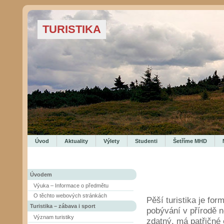
TURISTIKA
Úvod
Aktuality
Výlety
Studenti
Šetříme MHD
Úvodem
Výuka – Informace o předmětu
O těchto webových stránkách
Pěší turistika je for
Turistika – zábava i sport
pobývání v přírodě ne
Význam turistiky
zdatný, má patřičné 