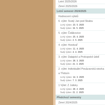
Letní 2025/2026
Zimní 2025/2026
Letní semestr 2024/2025
Hodnocení výletů
6. výlet: Svatý Jan pod Skalou
Lichý týden:
23. 5. 2025
Sudý týden:
16. 5. 2025
5. výlet: Čelákovice
Lichý týden:
25. 4. 2025
Sudý týden:
2. 5. 2025
4. výlet: Hostivař
Lichý týden:
11. 4. 2025
Sudý týden:
4. 4. 2025
3. výlet: Dalajské a Prokopské údolí
Lichý týden:
28. 3. 2025
Sudý týden:
21. 3. 2025
2. výlet: Individuální Posázavská stezka
a Třebsín
Lichý týden:
14. 3. 2025
Sudý týden:
7. 3. 2025
1 Výlet: Z Julisky
Lichý týden:
28. 2. 2025
Sudý týden:
21. 2. 2025
Předchozí semestry
Zimní 2024/2025