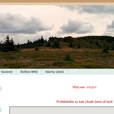
Studenti
Šetříme MHD
Návrhy výletů
Všechny výlety
Prohlédněte si, kde všude jsme už byli!