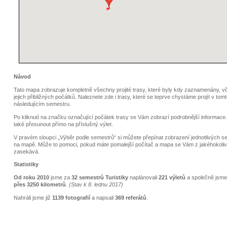
Návod
Tato mapa zobrazuje kompletně všechny projité trasy, které byly kdy zaznamenány, v
jejich přibližných počátků. Naleznete zde i trasy, které se teprve chystáme projít v tom
následujícím semestru.
Po kliknutí na značku označující počátek trasy se Vám zobrazí podrobnější informace
také přesunout přímo na příslušný výlet.
V pravém sloupci „Výběr podle semestrů“ si můžete přepínat zobrazení jednotlivých s
na mapě. Může to pomoci, pokud máte pomalejší počítač a mapa se Vám z jakéhokoli
zasekává.
Statistiky
Od roku 2010
jsme za
32 semestrů Turistiky
naplánovali
221 výletů
a společně jsme u
přes 3250 kilometrů
.
(Stav k 8. lednu 2017)
Nahráli jsme již
1139 fotografií
a napsali
369 referátů
.