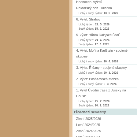
Hodnocení výletů
Rektorský den Turistika
Lichý i sudý týden:
13. 5. 2026
6. Výlet: Strahov
Lichý týden:
22. 5. 2026
Sudý týden:
15. 5. 2026
5. výlet: Hůrka Dalajské údolí
Lichý týden:
24. 4. 2026
Sudý týden:
17. 4. 2026
4. Výlet: Mořina Karlštejn - spojené
skupiny
Lichý i sudý týden:
10. 4. 2026
3. Výlet: Říčany - spojené skupiny
Lichý i sudý týden:
20. 3. 2026
2. Výlet: Posázavská stezka
Lichý i sudý týden:
6. 3. 2026
1. Výlet Úvodní trasa z Julisky na
Housle
Lichý týden:
27. 2. 2026
Sudý týden:
20. 2. 2026
Předchozí semestry
Zimní 2025/2026
Letní 2024/2025
Zimní 2024/2025