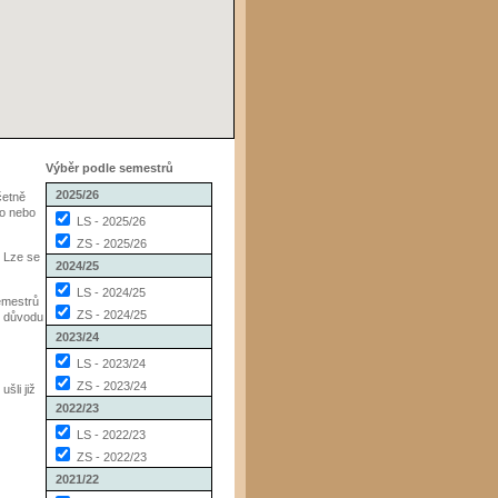
Výběr podle semestrů
2025/26
četně
to nebo
LS - 2025/26
ZS - 2025/26
. Lze se
2024/25
LS - 2024/25
emestrů
ZS - 2024/25
v důvodu
2023/24
LS - 2023/24
ZS - 2023/24
šli již
2022/23
LS - 2022/23
ZS - 2022/23
2021/22