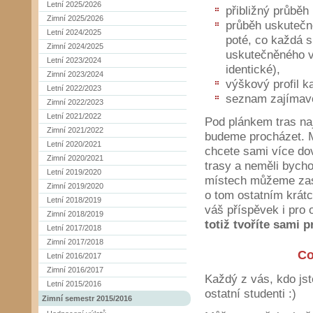
Letní 2025/2026
přibližný průběh
Zimní 2025/2026
průběh uskutečně
Letní 2024/2025
poté, co každá s
Zimní 2024/2025
uskutečněného vý
Letní 2023/2024
identické),
Zimní 2023/2024
výškový profil k
Letní 2022/2023
seznam zajímavo
Zimní 2022/2023
Letní 2021/2022
Pod plánkem tras na
Zimní 2021/2022
budeme procházet. M
Letní 2020/2021
chcete sami více dov
Zimní 2020/2021
trasy a neměli bycho
Letní 2019/2020
místech můžeme zast
Zimní 2019/2020
o tom ostatním krátc
Letní 2018/2019
váš příspěvek i pro 
Zimní 2018/2019
totiž tvoříte sami p
Letní 2017/2018
Zimní 2017/2018
Co
Letní 2016/2017
Zimní 2016/2017
Každý z vás, kdo jst
Letní 2015/2016
ostatní studenti :)
Zimní semestr 2015/2016