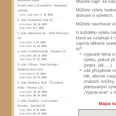
Hodnocení výletů
Můžete např. ke každ
Úvodní výlet 2.10.společný = Botanická
Můžete výlety hodnot
zahrada
diskuse o výletech.
Lichý i sudý týden:
2. 10. 2015
6. výlet: Prokopské údolí (Z)
Můžete navrhovat vla
Lichý týden:
18. 12. 2015
Sudý týden:
8. 1. 2016
U každého výletu tak
5. výlet: Klánovický les - Dolní Počernice
které se vztahuje k 
(V)
zajímá některé uved
Lichý týden:
4. 12. 2015
Sudý týden:
11. 12. 2015
to?
4. výlet: Zvolská homole - Zbraslav (J)
vypsané téma si 
Lichý týden:
20. 11. 2015
výletu, pokud ji
Sudý týden:
27. 11. 2015
(popis, jak.....)
3. výlet: Ctěnice - hrad Jenštejn -
Satalická obora (SV)
váš příspěvek mů
Lichý týden:
6. 11. 2015
tak, abyste zauja
Sudý týden:
13. 11. 2015
znalosti, knížky,
2. výlet: Mníšek p. Brdy - Černolické
plánovaným výlet
skály - Všenory (JZ)
„Vypracovat“ u 
Lichý týden:
23. 10. 2015
Sudý týden:
30. 10. 2015
1. výlet: Úholičky - Levý Hradec -
Mapa na
Roztoky - Suchdol (S)
Lichý týden:
9. 10. 2015
Sudý týden:
16. 10. 2015