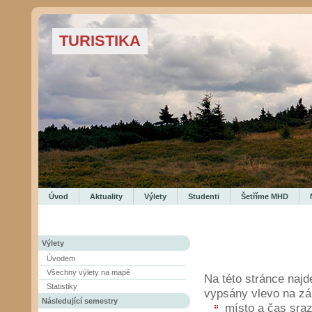
TURISTIKA
Úvod
Aktuality
Výlety
Studenti
Šetříme MHD
Výlety
Úvodem
Všechny výlety na mapě
Na této stránce najd
Statistiky
vypsány vlevo na zá
Následující semestry
místo a čas sraz