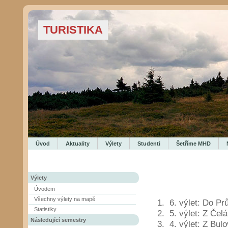
TURISTIKA
Úvod
Aktuality
Výlety
Studenti
Šetříme MHD
Výlety
Úvodem
Všechny výlety na mapě
6. výlet: Do Pr
Statistiky
5. výlet: Z Čel
Následující semestry
4. výlet: Z Bul