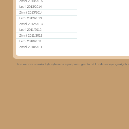
Zimní 2014/2015
Letní 2013/2014
Zimní 2013/2014
Letní 2012/2013
Zimní 2012/2013
Letní 2011/2012
Zimní 2011/2012
Letní 2010/2011
Zimní 2010/2011
Tato webová stránka byla vytvořena s podporou grantu od Fondu rozvoje vysokých 