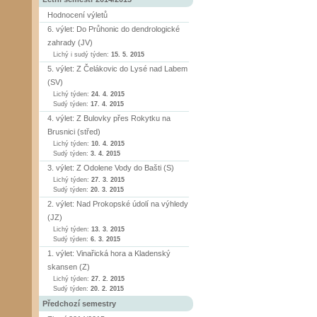
Hodnocení výletů
6. výlet: Do Průhonic do dendrologické
zahrady (JV)
Lichý i sudý týden:
15. 5. 2015
5. výlet: Z Čelákovic do Lysé nad Labem
(SV)
Lichý týden:
24. 4. 2015
Sudý týden:
17. 4. 2015
4. výlet: Z Bulovky přes Rokytku na
Brusnici (střed)
Lichý týden:
10. 4. 2015
Sudý týden:
3. 4. 2015
3. výlet: Z Odolene Vody do Bašti (S)
Lichý týden:
27. 3. 2015
Sudý týden:
20. 3. 2015
2. výlet: Nad Prokopské údolí na výhledy
(JZ)
Lichý týden:
13. 3. 2015
Sudý týden:
6. 3. 2015
1. výlet: Vinařická hora a Kladenský
skansen (Z)
Lichý týden:
27. 2. 2015
Sudý týden:
20. 2. 2015
Předchozí semestry